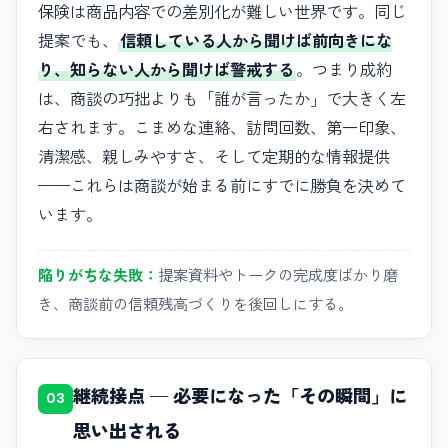
保険は商品内容での差別化が難しい世界です。同じ
提案でも、
信頼している人から聞けば前向きにな
り、知らない人から聞けば警戒する
。つまり成約
は、商談の巧拙よりも「誰が言ったか」で大きく左
右されます。こまめな連絡、訪問回数、第一印象、
清潔感、親しみやすさ、そして定期的な情報提供
——これらは商談が始まる前にすでに勝負を決めて
います。
陥りがちな失敗：
提案資料やトークの完成度ばかり磨
き、商談前の信頼残高づくりを後回しにする。
継続接点 — 必要になった「その瞬間」に
03
思い出される