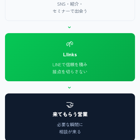
SNS・紹介・
セミナーで出会う
›
🌱
Llinks
LINEで信頼を積み
接点を切らさない
›
🤝
来てもらう営業
必要な瞬間に
相談が来る