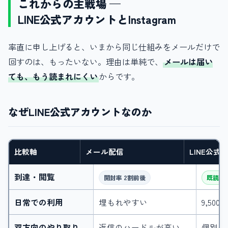
これからの主戦場 —
LINE公式アカウントとInstagram
率直に申し上げると、いまから同じ仕組みをメールだけで
回すのは、もったいない。理由は単純で、
メールは届い
ても、もう読まれにくい
からです。
なぜLINE公式アカウントなのか
比較軸
メール配信
LINE公式
到達・閲覧
開封率 2割前後
既読率
日常での利用
埋もれやすい
9,50
双方向のやり取り
返信のハードルが高い
個別チ