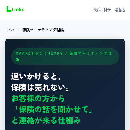
機能・料金
運営者
Llinks
›
保険マーケティング理論
MARKETING THEORY / 保険マーケティング理
論
追いかけると、
保険は売れない。
お客様の方から
「保険の話を聞かせて」
と連絡が来る仕組み