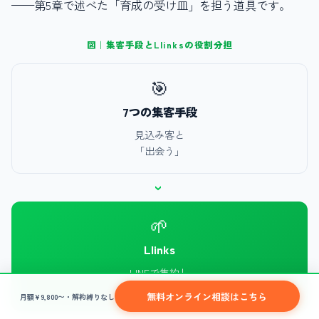
——第5章で述べた「育成の受け皿」を担う道具です。
図｜集客手段とLlinksの役割分担
🎯
7つの集客手段
見込み客と
「出会う」
›
🌱
Llinks
LINEで集約し
「育てる・資産化する」
無料オンライン相談はこちら
月額¥9,800〜・解約縛りなし