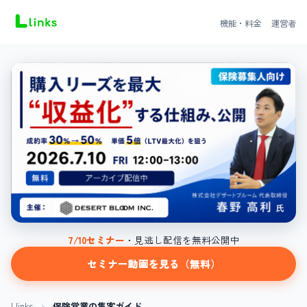
機能・料金
運営者
7/10セミナー
・見逃し配信を無料公開中
セミナー動画を見る（無料）
Llinks
›
保険営業の集客ガイド