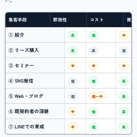
い。
集客手段
即効性
コスト
資産
① 紹介
高
低
中
② リーズ購入
高
高
低
③ セミナー
中
中
中
④ SNS発信
低
低
高
⑤ Web・ブログ
低
低〜中
高
⑥ 既契約者の深耕
中
低
高
⑦ LINEでの育成
中
低
高