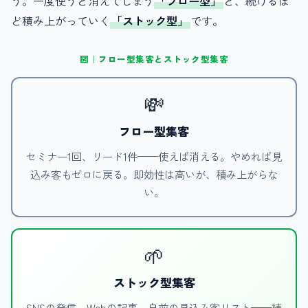
う。一度使うと消えてしまう
「フロー型」
と、続けるほ
ど積み上がっていく
「ストック型」
です。
図｜フロー型集客とストック型集客
💸
フロー型集客
セミナー1回、リード1件——使えば消える。やめれば見
込み客もゼロに戻る。即効性は高いが、積み上がらな
い。
🌱
ストック型集客
SNSの発信、Webの記事、自前の見込み客リスト——続