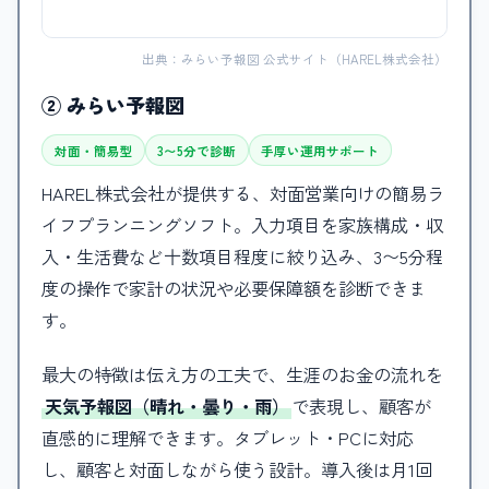
出典：みらい予報図 公式サイト（HAREL株式会社）
② みらい予報図
対面・簡易型
3〜5分で診断
手厚い運用サポート
HAREL株式会社が提供する、対面営業向けの簡易ラ
イフプランニングソフト。入力項目を家族構成・収
入・生活費など十数項目程度に絞り込み、3〜5分程
度の操作で家計の状況や必要保障額を診断できま
す。
最大の特徴は伝え方の工夫で、生涯のお金の流れを
天気予報図（晴れ・曇り・雨）
で表現し、顧客が
直感的に理解できます。タブレット・PCに対応
し、顧客と対面しながら使う設計。導入後は月1回