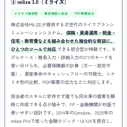
③ milize 3.0（ミライズ）
クラウド統合型
複合相談に対応
PDF帳票出力
株式会社MILIZEが提供する次世代のライフプランシ
ミュレーションシステム。
保険・資産運用・税金・
住宅・教育費などを組み合わせた複合的な相談に、
ひとつのツールで対応
できる統合型が特徴です。モ
デルケース・簡易入力・詳細入力の3つのモードを
使い分けられ、必要保障額の計算（万一・就労不
能）、資産寿命やキャッシュフローの可視化、シナ
リオ別の比較、PDF帳票の出力などに対応します。
担当者のスキルに依存せず誰でも同水準の提案を瞬
時に作成できる点が強みで、FP・金融機関が対面で
使いやすい設計です。2014年のSimulize、2020年の
milize Proで培った金融ロジック・UI/UXを統合し、