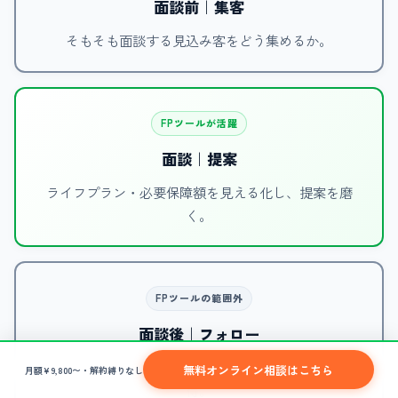
面談前｜集客
そもそも面談する見込み客をどう集めるか。
FPツールが活躍
面談｜提案
ライフプラン・必要保障額を見える化し、提案を磨
く。
FPツールの範囲外
面談後｜フォロー
即決しなかった人の育成、既契約者の保全、紹介の獲
無料オンライン相談はこちら
月額¥9,800〜・解約縛りなし
得。