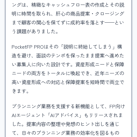
ングは、精緻なキャッシュフロー表の作成とその説
明に時間を取られ、肝心の商品提案・クロージング
まで顧客の関心を保てずに成約率を落とす——とい
う課題がありました。
PocketFP PROはその「説明に終始してしまう」構
造を避け、面談のテンポを保ったまま提案へ進めた
い募集人に向いた設計です。資産形成ニードと保障
ニードの両方をトータルに喚起でき、近年ニーズの
高い資産形成への対応と保障提案を短時間で両立で
きます。
プランニング業務を支援する新機能として、FP向け
AIエージェント「AIアドバイス」もリリースされま
した。提案内容の整理や発想のヒント出しを通じ
て、日々のプランニング業務の効率化を図るもの