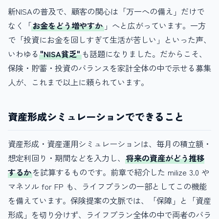
新NISAの普及で、顧客の関心は「万一への備え」だけで
なく「
お金をどう増やすか
」へと広がっています。一方
で「投資にお金を回しすぎて生活が苦しい」といった声、
いわゆる
"NISA貧乏"
も話題になりました。だからこそ、
保険・貯蓄・投資のバランスを家計全体の中で示せる募集
人が、これまで以上に頼られています。
資産形成シミュレーションでできること
資産形成・資産運用シミュレーションは、毎月の積立額・
想定利回り・期間などを入力し、
将来の資産がどう推移
するか
を試算するものです。前章で紹介した milize 3.0 や
マネソル for FP も、ライフプランの一部としてこの機能
を備えています。保険提案の文脈では、「保障」と「資産
形成」を切り分けず、ライフプラン全体の中で両者のバラ