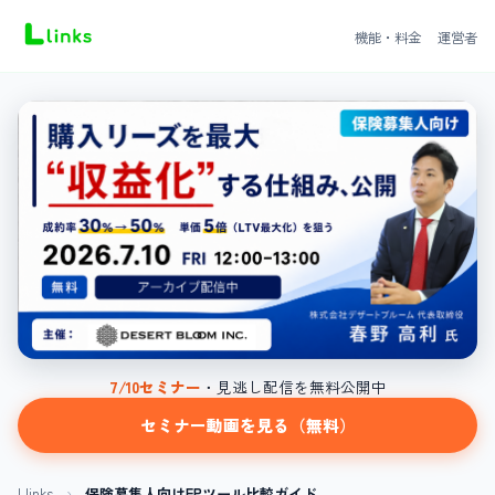
機能・料金
運営者
7/10セミナー
・見逃し配信を無料公開中
セミナー動画を見る（無料）
Llinks
›
保険募集人向けFPツール比較ガイド