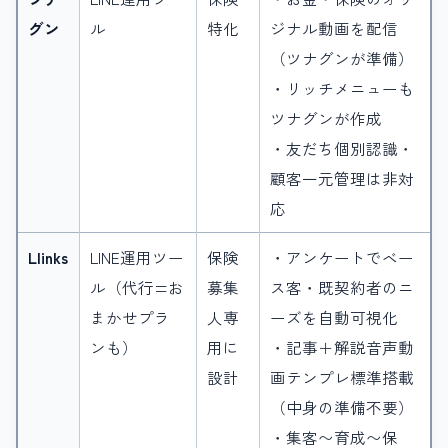
グン
ル
特化
ジナル動画を配信
（ツナグンが準備）
・リッチメニューも
ツナグンが作成
・友だち個別認識・
顧客一元管理は非対
応
Llinks
LINE運用ツー
保険
・アンケートでベー
ル（代行=お
募集
ス客・既契約者のニ
まかせプラ
人専
ーズを自動可視化
ンも）
用に
・記事＋解説音声動
設計
画テンプレ標準搭載
（中身の準備不要）
・集客〜育成〜保