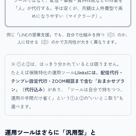
ツールではなく、配信・事務・資料作成などの作業を
「人」が代行する。手は空くが、月額は人件費型で高
めになりやすい（マイクラーク）。
同じ「LINEの営業支援」でも、自分で仕組みを持つ（①）のか、
人に任せる（②）のかで方向性が大きく異なります。
※ ①と②は、はっきり分かれているとは限りません。
たとえば保険特化の運用ツール
Llinksには、配信代行・
テンプレ設定代行・ZOOM相談まで含む「おまかせプラ
ン」（代行込み）
があり、「ツールは自分で持ちつつ、
運用の手間だけ省く」という①と②の"いいとこ取り"も
選べます。
運用ツールはさらに「汎用型」と