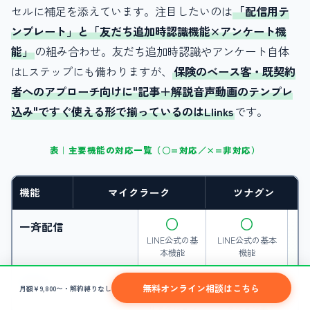
セルに補足を添えています。注目したいのは
「配信用テ
ンプレート」と「友だち追加時認識機能×アンケート機
能」
の組み合わせ。友だち追加時認識やアンケート自体
はLステップにも備わりますが、
保険のベース客・既契約
者へのアプローチ向けに"記事＋解説音声動画のテンプレ
込み"ですぐ使える形で揃っているのはLlinks
です。
表｜主要機能の対応一覧（○=対応／×=非対応）
機能
マイクラーク
ツナグン
○
○
一斉配信
LINE公式の基
LINE公式の基本
本機能
機能
△
△
1対1チャット
無料オンライン相談はこちら
月額¥9,800〜・解約縛りなし
友だちからの
友だちからのリア
リアクション
クション要