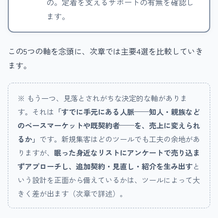
の。定着を支えるサポートの有無を確認し
ます。
この5つの軸を念頭に、次章では主要4選を比較していき
ます。
※ もう一つ、見落とされがちな決定的な軸がありま
す。それは
「すでに手元にある人脈——知人・親族など
のベースマーケットや既契約者——を、売上に変えられ
るか」
です。新規集客はどのツールでも工夫の余地があ
りますが、
眠った身近なリストにアンケートで売り込ま
ずアプローチし、追加契約・見直し・紹介を生み出す
と
いう設計を正面から備えているかは、ツールによって大
きく差が出ます（次章で詳述）。