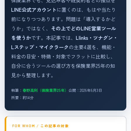
保険業界でも、見込み客や既契約者との接点を
LINE公式アカウント
に置くのは、もはや当たり
前になりつつあります。問題は「導入するかど
うか」ではなく、
その上でどのLINE営業ツール
を使うか
です。本記事では、
Llinks・ツナグン・
Lステップ・マイクラーク
の主要4選を、機能・
料金の目安・特徴・対象でフラットに比較し、
自分に合うツールの選び方を保険業界25年の知
見から整理します。
執筆：
春野高利（保険業界25年）
公開：2026年6月3日
所要：約14分
FOR WHOM / この記事の対象