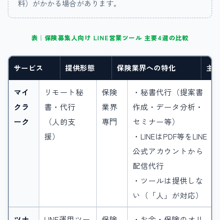
料）がかかる場合があります。
表｜保険募集人向け LINE営業ツール 主要4選の比較
サービス
提供形態
保険業界への特化
主
マイ
リモート秘
保険
・秘書代行（提案書
クラ
書・代行
業界
作成・データ分析・
ーク
（人的支
専門
セミナー等）
援）
・LINEはPDF等をLINE
公式アカウントから
配信代行
・ツールは提供しな
い（「人」が対応）
ツナ
LINE運用ツー
保険
・お金・保険のオリ