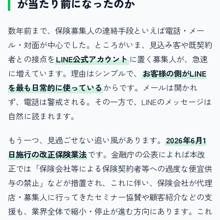
が当たり前になったのか
数年前まで、保険募集人の連絡手段といえば電話・メー
ル・対面が中心でした。ところがいま、見込み客や既契約
者との接点を
LINE公式アカウント
に置く募集人が、急速
に増えています。理由はシンプルで、
お客様の側がLINE
を最も日常的に使っている
からです。メールは開かれ
ず、電話は警戒される。その一方で、LINEのメッセージは
自然に読まれます。
もう一つ、見過ごせない追い風があります。
2026年6月1
日施行の改正保険業法
です。金融庁の公表によれば本改
正では「保険会社等による保険契約者等への過度な便宜供
与の禁止」などが措置され、これに伴い、保険会社が代理
店・募集人に行ってきたセミナー協賛や顧客紹介などの支
援も、業界全体で縮小・停止が進む方向にあります。これ